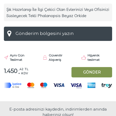
Şık Hazırlanışı İle İlgi Çekici Olan Evlerinizi Veya Ofisinizi
Süsleyecek Tekli Phalanopsis Beyaz Orkide
Aynı Gün
Güvenilir
Hijyenik
Teslimat
Alışveriş
teslimat
,42 TL
1.450
GÖNDER
+ KDV
E-posta adresinizi kaydedin, indirimlerden anında
haberiniz olsun!