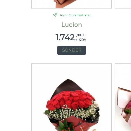
Aynı Gün Teslimat
Lucion
1.742
,80 TL
+ KDV
GÖNDER