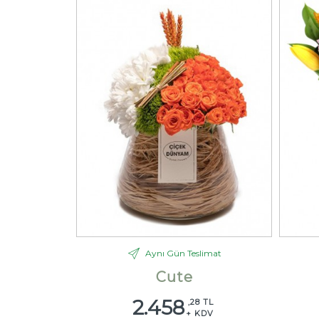
Aynı Gün Teslimat
Cute
2.458
,28 TL
+ KDV