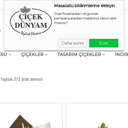
Masaüstü bildirimlerine ekleyin
Özel fırsatlardan ve güncel
kampanyalardan haberiniz olsun ister
misiniz?
Daha sonra
Evet
ÜRÜ
ÇİÇEKLER
TASARIM ÇİÇEKLER
İNDİR
 Toplam 273 ürün mevcut