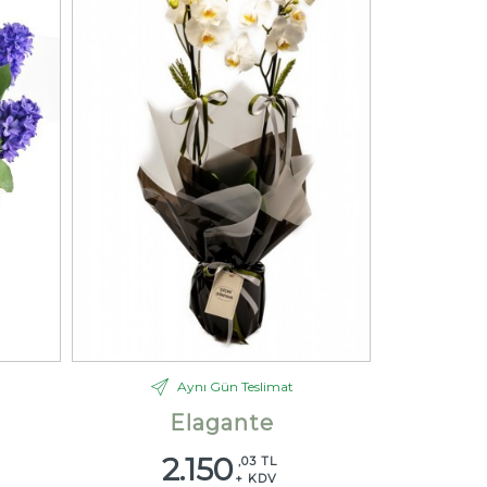
Aynı Gün Teslimat
Elagante
2.150
,03 TL
+ KDV