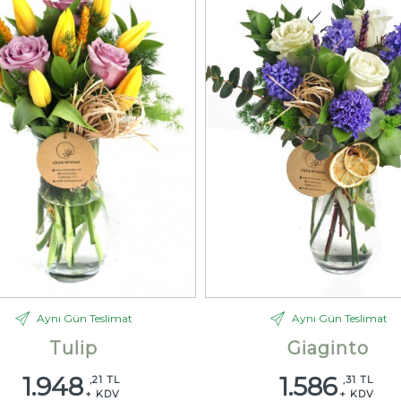
Aynı Gün Teslimat
Aynı Gün Teslimat
Tulip
Giaginto
1.948
1.586
,21 TL
,31 TL
+ KDV
+ KDV