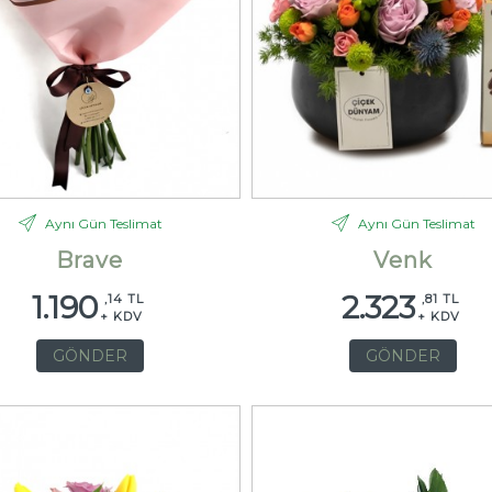
Aynı Gün Teslimat
Aynı Gün Teslimat
Brave
Venk
1.190
2.323
,14 TL
,81 TL
+ KDV
+ KDV
GÖNDER
GÖNDER