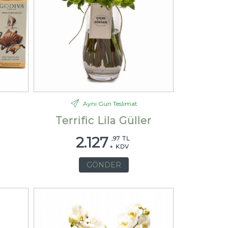
Aynı Gün Teslimat
Terrific Lila Güller
2.127
,97 TL
+ KDV
GÖNDER