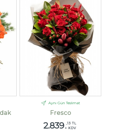
Aynı Gün Teslimat
dak
Fresco
2.839
,13 TL
+ KDV