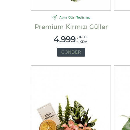
Aynı Gün Teslimat
Premium Kırmızı Güller
4.999
,36 TL
+ KDV
GÖNDER