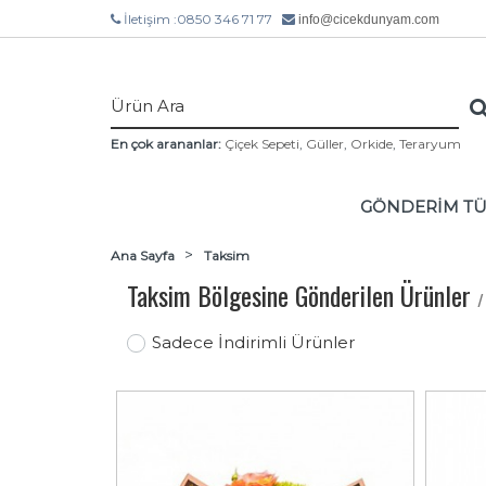
İletişim :0850 346 71 77
info@cicekdunyam.com
En çok arananlar:
Çiçek Sepeti
,
Güller
,
Orkide
,
Teraryum
GÖNDERİM T
Ana Sayfa
Taksim
Taksim Bölgesine Gönderilen Ürünler
/
Sadece İndirimli Ürünler