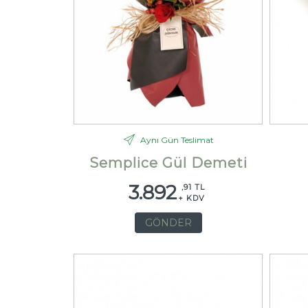
Aynı Gün Teslimat
Semplice Gül Demeti
3.892
,91 TL
+ KDV
GÖNDER