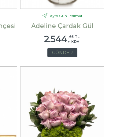
Aynı Gün Teslimat
hçesi
Adeline Çardak Gül
2.544
,66 TL
+ KDV
GÖNDER