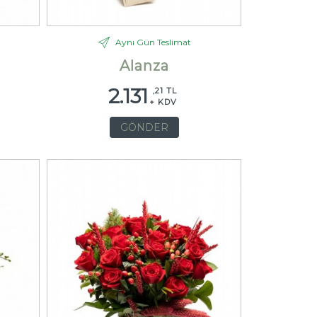
Aynı Gün Teslimat
Alanza
2.131
,21 TL
+ KDV
GÖNDER