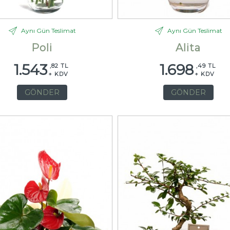
Aynı Gün Teslimat
Aynı Gün Teslimat
Poli
Alita
1.543
1.698
,82 TL
,49 TL
+ KDV
+ KDV
GÖNDER
GÖNDER