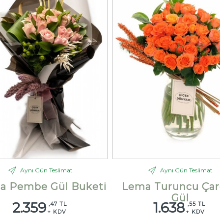
Aynı Gün Teslimat
Aynı Gün Teslimat
la Pembe Gül Buketi
Lema Turuncu Çar
Gül
2.359
1.638
,47 TL
,55 TL
+ KDV
+ KDV