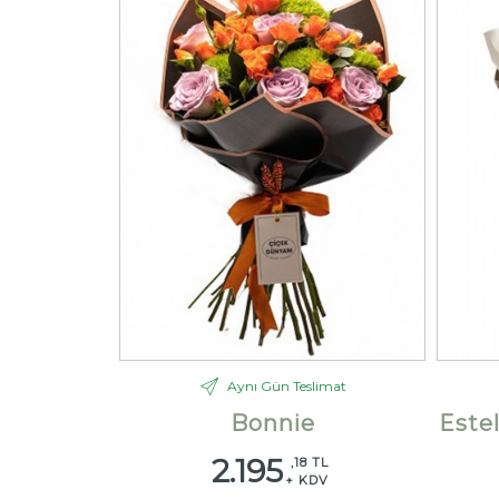
Aynı Gün Teslimat
Bonnie
Este
2.195
,18 TL
+ KDV