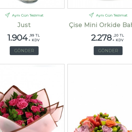
Aynı Gün Teslimat
Aynı Gün Teslimat
Just
Çise Mini Orkide Ba
1.904
2.278
,99 TL
,20 TL
+ KDV
+ KDV
GÖNDER
GÖNDER