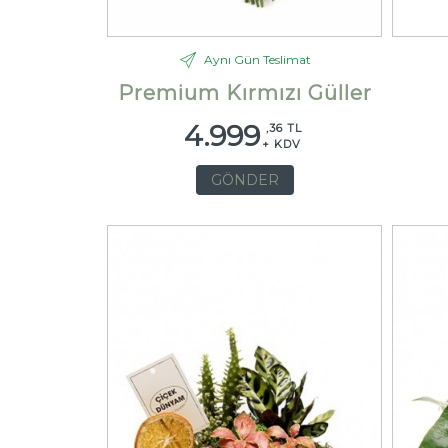
Aynı Gün Teslimat
Premium Kırmızı Güller
4.999
,36 TL
+ KDV
GÖNDER