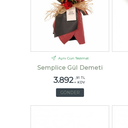
Aynı Gün Teslimat
Semplice Gül Demeti
3.892
,91 TL
+ KDV
GÖNDER