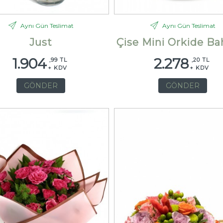
Aynı Gün Teslimat
Aynı Gün Teslimat
Just
Çise Mini Orkide Ba
1.904
2.278
,99 TL
,20 TL
+ KDV
+ KDV
GÖNDER
GÖNDER