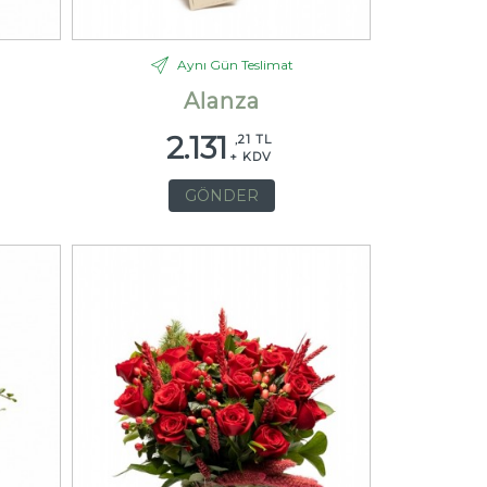
Aynı Gün Teslimat
Alanza
2.131
,21 TL
+ KDV
GÖNDER