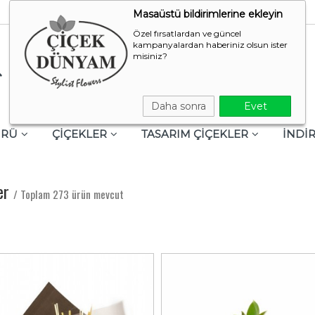
Masaüstü bildirimlerine ekleyin
Özel fırsatlardan ve güncel
kampanyalardan haberiniz olsun ister
misiniz?
Daha sonra
Evet
ÜRÜ
ÇİÇEKLER
TASARIM ÇİÇEKLER
İNDİR
ler
/ Toplam 273 ürün mevcut