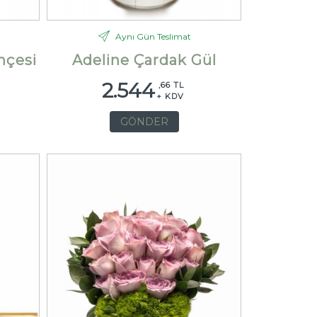
Aynı Gün Teslimat
hçesi
Adeline Çardak Gül
2.544
,66 TL
+ KDV
GÖNDER