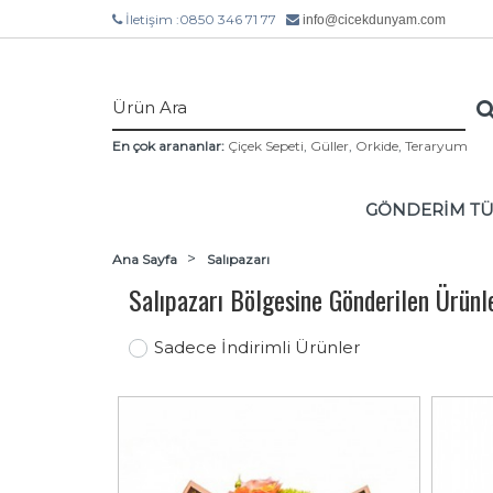
İletişim :0850 346 71 77
info@cicekdunyam.com
En çok arananlar:
Çiçek Sepeti
,
Güller
,
Orkide
,
Teraryum
GÖNDERİM T
Ana Sayfa
Salıpazarı
Salıpazarı Bölgesine Gönderilen Ürün
Sadece İndirimli Ürünler