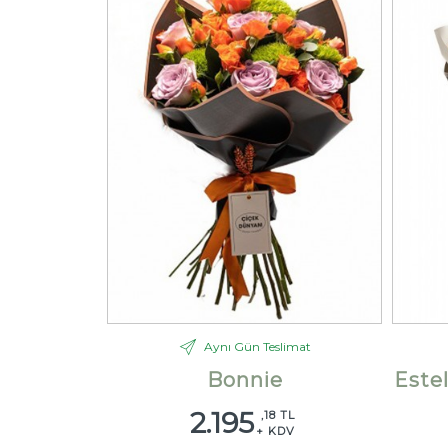
Aynı Gün Teslimat
Bonnie
Este
2.195
,18 TL
+ KDV