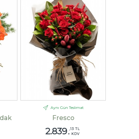
Aynı Gün Teslimat
dak
Fresco
2.839
,13 TL
+ KDV