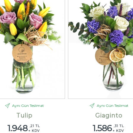
Aynı Gün Teslimat
Aynı Gün Teslimat
Tulip
Giaginto
1.948
1.586
,21 TL
,31 TL
+ KDV
+ KDV