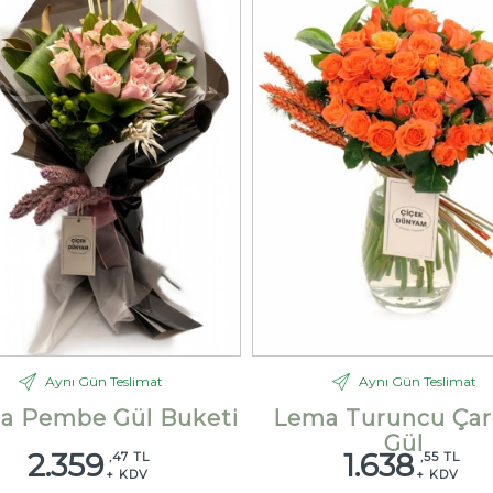
Aynı Gün Teslimat
Aynı Gün Teslimat
la Pembe Gül Buketi
Lema Turuncu Çar
Gül
2.359
1.638
,47 TL
,55 TL
+ KDV
+ KDV