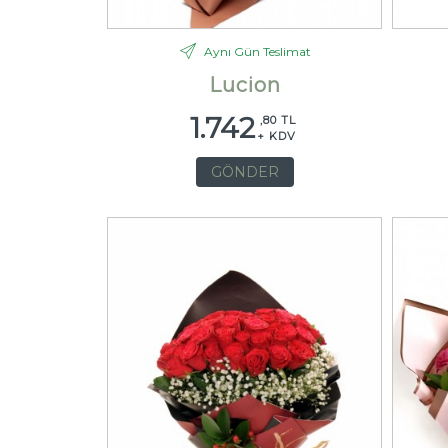
Aynı Gün Teslimat
Lucion
1.742
,80 TL
+ KDV
GÖNDER