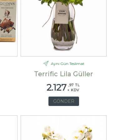
Aynı Gün Teslimat
Terrific Lila Güller
2.127
,97 TL
+ KDV
GÖNDER