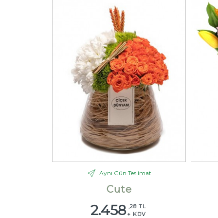
Aynı Gün Teslimat
Cute
2.458
,28 TL
+ KDV