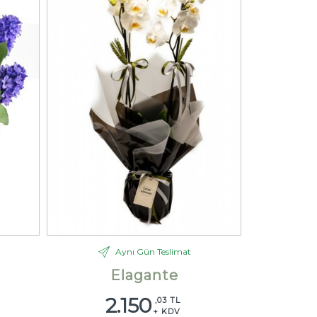
Aynı Gün Teslimat
Elagante
2.150
,03 TL
+ KDV