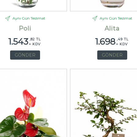
Aynı Gün Teslimat
Aynı Gün Teslimat
Poli
Alita
1.543
1.698
,82 TL
,49 TL
+ KDV
+ KDV
GÖNDER
GÖNDER