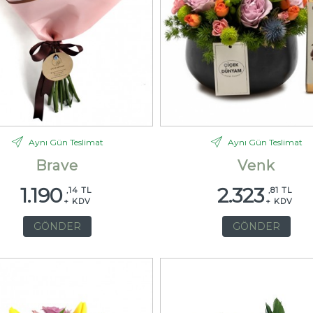
Aynı Gün Teslimat
Aynı Gün Teslimat
Brave
Venk
1.190
2.323
,14 TL
,81 TL
+ KDV
+ KDV
GÖNDER
GÖNDER