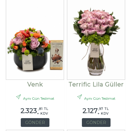
Venk
Terrific Lila Güller
Aynı Gün Teslimat
Aynı Gün Teslimat
,81 TL
,97 TL
2.323
2.127
+ KDV
+ KDV
GÖNDER
GÖNDER