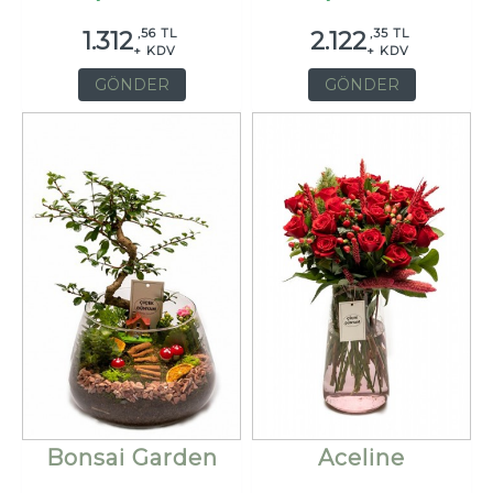
,56 TL
,35 TL
1.312
2.122
+ KDV
+ KDV
GÖNDER
GÖNDER
Bonsai Garden
Aceline