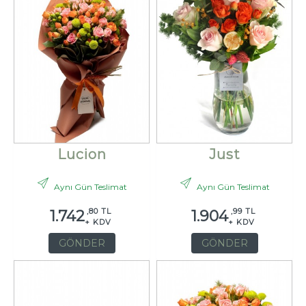
Lucion
Just
Aynı Gün Teslimat
Aynı Gün Teslimat
,80 TL
,99 TL
1.742
1.904
+ KDV
+ KDV
GÖNDER
GÖNDER