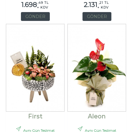
,49 TL
,21 TL
1.698
2.131
+ KDV
+ KDV
GÖNDER
GÖNDER
First
Aleon
Aynı Gün Teslimat
Aynı Gün Teslimat