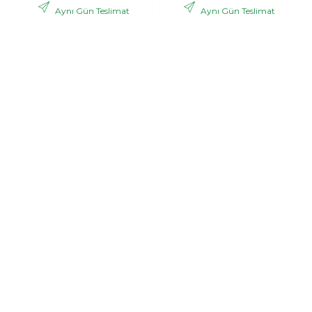
Aynı Gün Teslimat
Aynı Gün Teslimat
,06 TL
,53 TL
2.988
3.121
+ KDV
+ KDV
GÖNDER
GÖNDER
Bonar
Pink dream