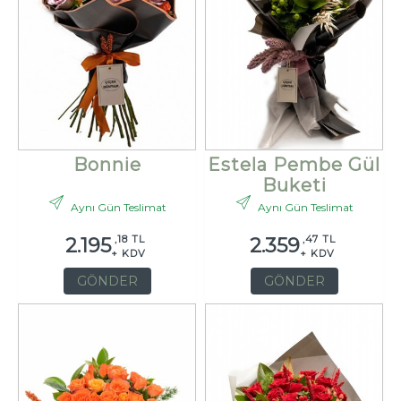
Bonnie
Estela Pembe Gül
Buketi
Aynı Gün Teslimat
Aynı Gün Teslimat
,18 TL
,47 TL
2.195
2.359
+ KDV
+ KDV
GÖNDER
GÖNDER