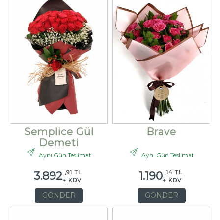
Semplice Gül
Brave
Demeti
Aynı Gün Teslimat
Aynı Gün Teslimat
,91 TL
,14 TL
3.892
1.190
+ KDV
+ KDV
GÖNDER
GÖNDER