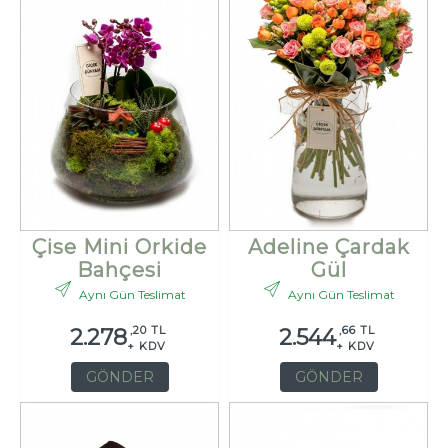
Çise Mini Orkide
Adeline Çardak
Bahçesi
Gül
Aynı Gün Teslimat
Aynı Gün Teslimat
,20 TL
,66 TL
2.278
2.544
+ KDV
+ KDV
GÖNDER
GÖNDER