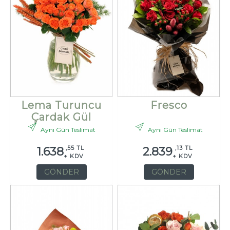
Lema Turuncu
Fresco
Çardak Gül
Aynı Gün Teslimat
Aynı Gün Teslimat
,55 TL
,13 TL
1.638
2.839
+ KDV
+ KDV
GÖNDER
GÖNDER