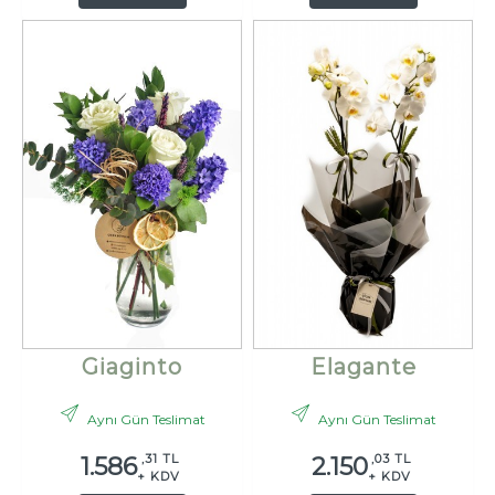
Giaginto
Elagante
Aynı Gün Teslimat
Aynı Gün Teslimat
,31 TL
,03 TL
1.586
2.150
+ KDV
+ KDV