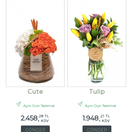
Cute
Tulip
Aynı Gün Teslimat
Aynı Gün Teslimat
,28 TL
,21 TL
2.458
1.948
+ KDV
+ KDV
GÖNDER
GÖNDER