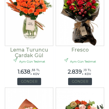
Lema Turuncu
Fresco
Çardak Gül
Aynı Gün Teslimat
Aynı Gün Teslimat
,55 TL
,13 TL
1.638
2.839
+ KDV
+ KDV
GÖNDER
GÖNDER