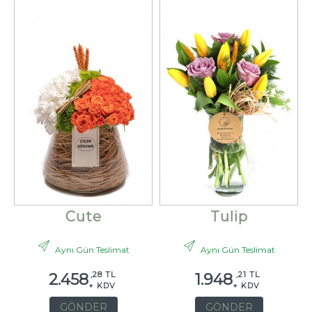
Cute
Tulip
Aynı Gün Teslimat
Aynı Gün Teslimat
,28 TL
,21 TL
2.458
1.948
+ KDV
+ KDV
GÖNDER
GÖNDER