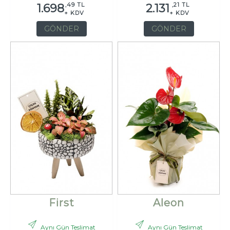
,49 TL
,21 TL
1.698
2.131
+ KDV
+ KDV
GÖNDER
GÖNDER
First
Aleon
Aynı Gün Teslimat
Aynı Gün Teslimat