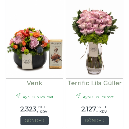
Venk
Terrific Lila Güller
Aynı Gün Teslimat
Aynı Gün Teslimat
,81 TL
,97 TL
2.323
2.127
+ KDV
+ KDV
GÖNDER
GÖNDER