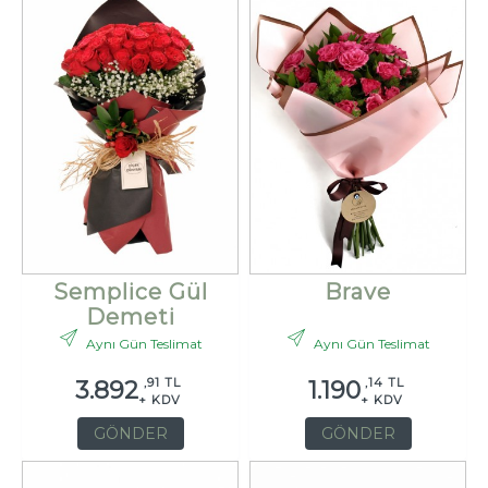
Semplice Gül
Brave
Demeti
Aynı Gün Teslimat
Aynı Gün Teslimat
,91 TL
,14 TL
3.892
1.190
+ KDV
+ KDV
GÖNDER
GÖNDER