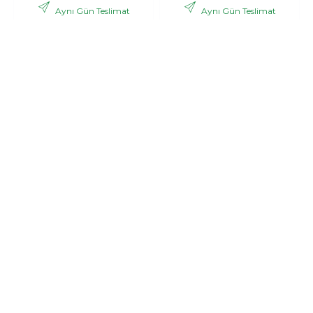
Aynı Gün Teslimat
Aynı Gün Teslimat
,06 TL
,53 TL
2.988
3.121
+ KDV
+ KDV
GÖNDER
GÖNDER
Bonar
Pink dream