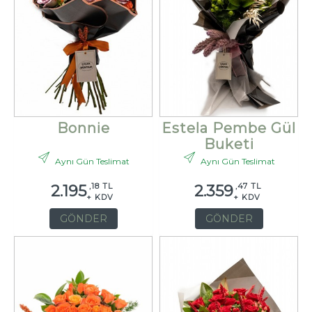
Bonnie
Estela Pembe Gül
Buketi
Aynı Gün Teslimat
Aynı Gün Teslimat
,18 TL
,47 TL
2.195
2.359
+ KDV
+ KDV
GÖNDER
GÖNDER