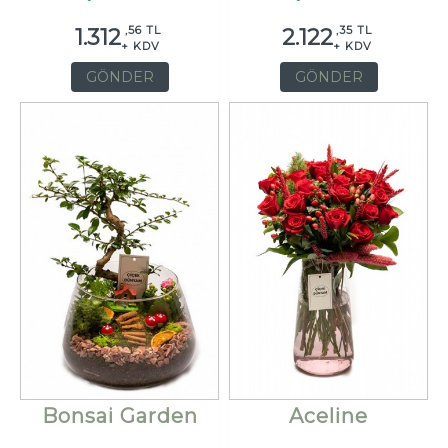
,56 TL
,35 TL
1.312
2.122
+ KDV
+ KDV
GÖNDER
GÖNDER
Bonsai Garden
Aceline