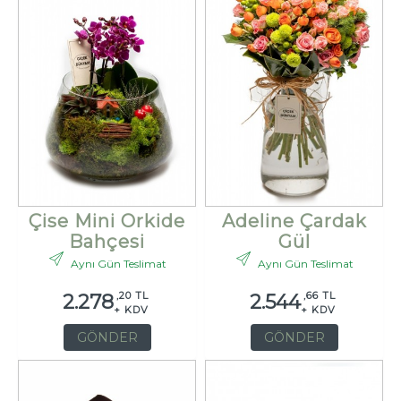
Çise Mini Orkide
Adeline Çardak
Bahçesi
Gül
Aynı Gün Teslimat
Aynı Gün Teslimat
,20 TL
,66 TL
2.278
2.544
+ KDV
+ KDV
GÖNDER
GÖNDER