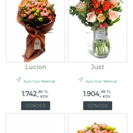
Lucion
Just
Aynı Gün Teslimat
Aynı Gün Teslimat
,80 TL
,99 TL
1.742
1.904
+ KDV
+ KDV
GÖNDER
GÖNDER