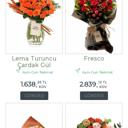
Lema Turuncu
Fresco
Çardak Gül
Aynı Gün Teslimat
Aynı Gün Teslimat
,55 TL
,13 TL
1.638
2.839
+ KDV
+ KDV
GÖNDER
GÖNDER