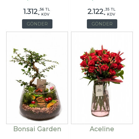
,56 TL
,35 TL
1.312
2.122
+ KDV
+ KDV
GÖNDER
GÖNDER
Bonsai Garden
Aceline