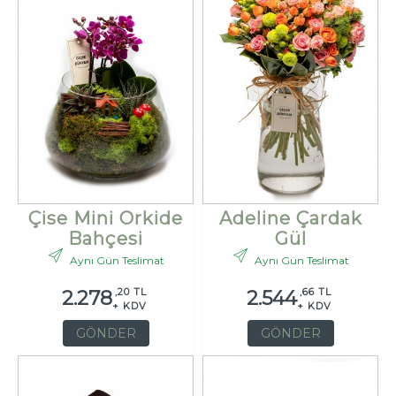
Çise Mini Orkide
Adeline Çardak
Bahçesi
Gül
Aynı Gün Teslimat
Aynı Gün Teslimat
,20 TL
,66 TL
2.278
2.544
+ KDV
+ KDV
GÖNDER
GÖNDER