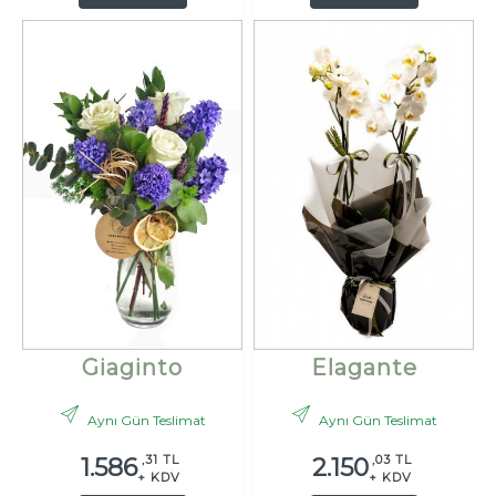
Giaginto
Elagante
Aynı Gün Teslimat
Aynı Gün Teslimat
,31 TL
,03 TL
1.586
2.150
+ KDV
+ KDV