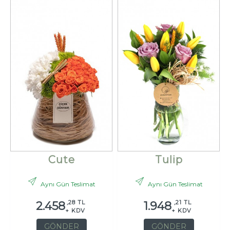
Cute
Tulip
Aynı Gün Teslimat
Aynı Gün Teslimat
,28 TL
,21 TL
2.458
1.948
+ KDV
+ KDV
GÖNDER
GÖNDER