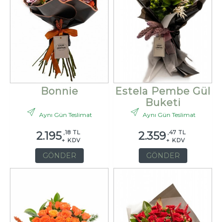
Bonnie
Estela Pembe Gül
Buketi
Aynı Gün Teslimat
Aynı Gün Teslimat
,18 TL
,47 TL
2.195
2.359
+ KDV
+ KDV
GÖNDER
GÖNDER