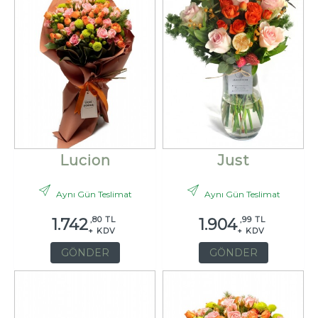
Lucion
Just
Aynı Gün Teslimat
Aynı Gün Teslimat
,80 TL
,99 TL
1.742
1.904
+ KDV
+ KDV
GÖNDER
GÖNDER