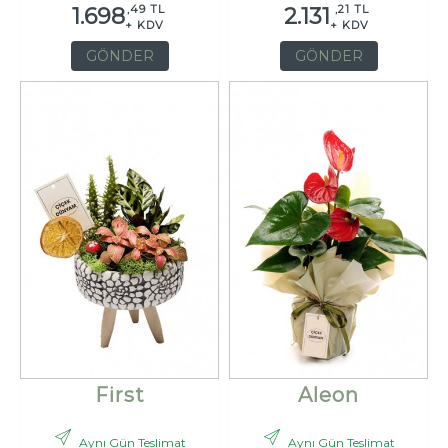
,49 TL
,21 TL
1.698
2.131
+ KDV
+ KDV
GÖNDER
GÖNDER
First
Aleon
Aynı Gün Teslimat
Aynı Gün Teslimat