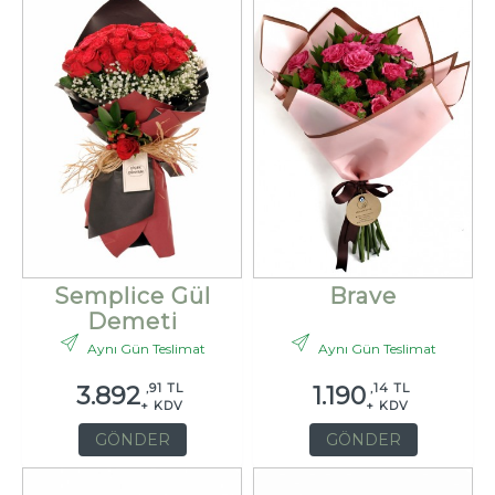
Semplice Gül
Brave
Demeti
Aynı Gün Teslimat
Aynı Gün Teslimat
,91 TL
,14 TL
3.892
1.190
+ KDV
+ KDV
GÖNDER
GÖNDER