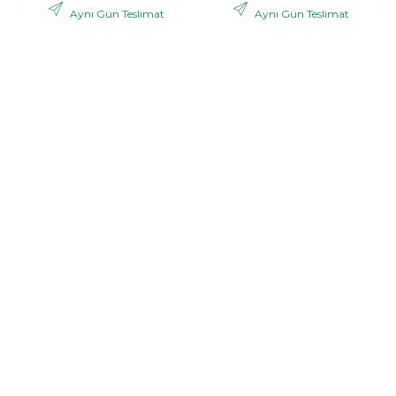
Aynı Gün Teslimat
Aynı Gün Teslimat
,06 TL
,53 TL
2.988
3.121
+ KDV
+ KDV
GÖNDER
GÖNDER
Bonar
Pink dream