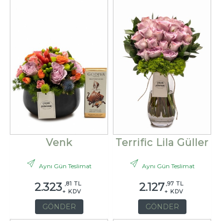
Venk
Terrific Lila Güller
Aynı Gün Teslimat
Aynı Gün Teslimat
,81 TL
,97 TL
2.323
2.127
+ KDV
+ KDV
GÖNDER
GÖNDER