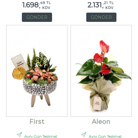
,49 TL
,21 TL
1.698
2.131
+ KDV
+ KDV
GÖNDER
GÖNDER
First
Aleon
Aynı Gün Teslimat
Aynı Gün Teslimat