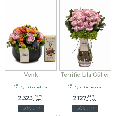
Venk
Terrific Lila Güller
Aynı Gün Teslimat
Aynı Gün Teslimat
,81 TL
,97 TL
2.323
2.127
+ KDV
+ KDV
GÖNDER
GÖNDER