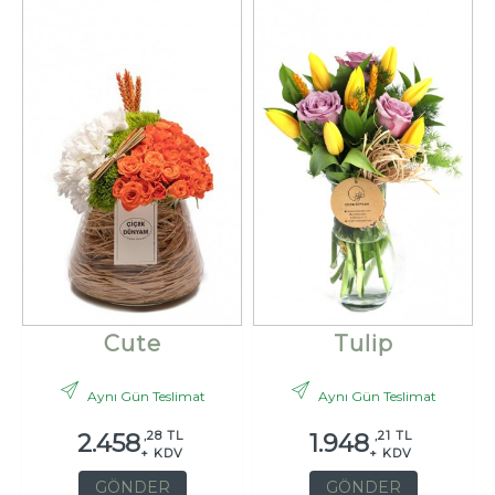
Cute
Tulip
Aynı Gün Teslimat
Aynı Gün Teslimat
,28 TL
,21 TL
2.458
1.948
+ KDV
+ KDV
GÖNDER
GÖNDER