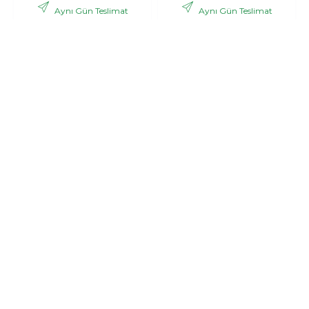
Aynı Gün Teslimat
Aynı Gün Teslimat
,06 TL
,53 TL
2.988
3.121
+ KDV
+ KDV
GÖNDER
GÖNDER
Bonar
Pink dream