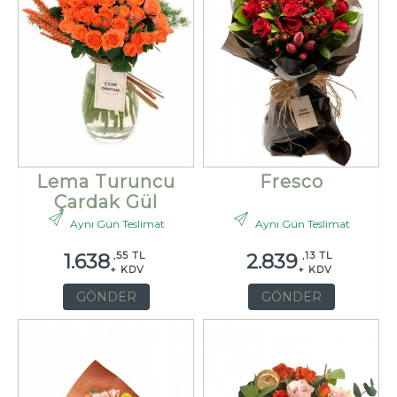
Lema Turuncu
Fresco
Çardak Gül
Aynı Gün Teslimat
Aynı Gün Teslimat
,55 TL
,13 TL
1.638
2.839
+ KDV
+ KDV
GÖNDER
GÖNDER