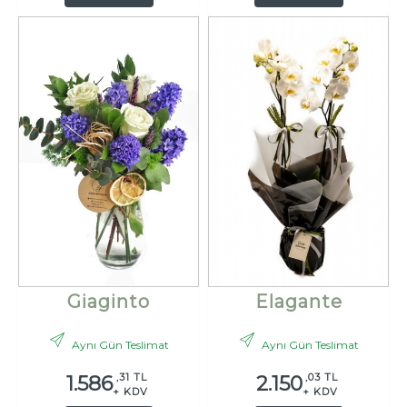
Giaginto
Elagante
Aynı Gün Teslimat
Aynı Gün Teslimat
,31 TL
,03 TL
1.586
2.150
+ KDV
+ KDV