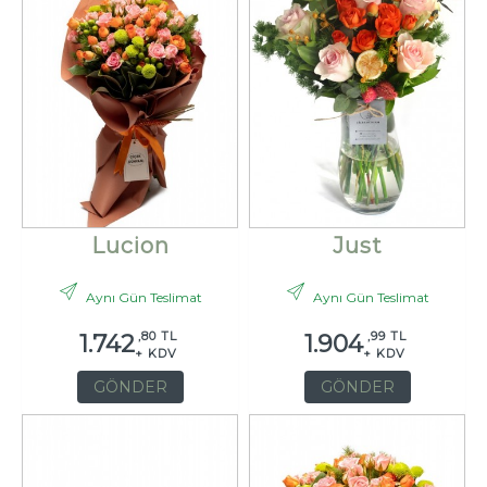
Lucion
Just
Aynı Gün Teslimat
Aynı Gün Teslimat
,80 TL
,99 TL
1.742
1.904
+ KDV
+ KDV
GÖNDER
GÖNDER