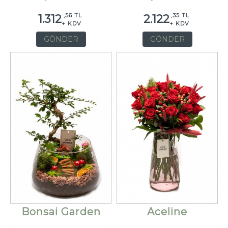
,56 TL
,35 TL
1.312
2.122
+ KDV
+ KDV
GÖNDER
GÖNDER
Bonsai Garden
Aceline