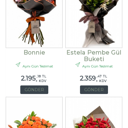
Bonnie
Estela Pembe Gül
Buketi
Aynı Gün Teslimat
Aynı Gün Teslimat
,18 TL
,47 TL
2.195
2.359
+ KDV
+ KDV
GÖNDER
GÖNDER