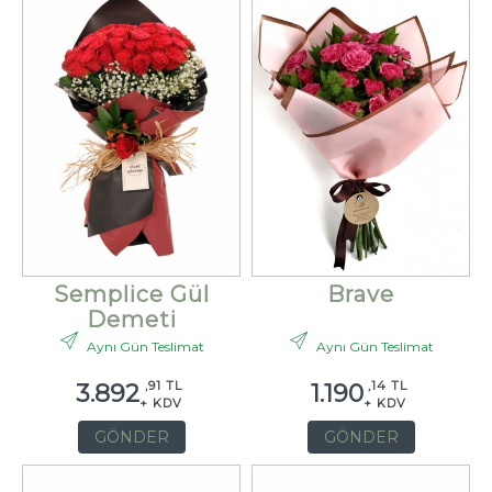
Semplice Gül
Brave
Demeti
Aynı Gün Teslimat
Aynı Gün Teslimat
,91 TL
,14 TL
3.892
1.190
+ KDV
+ KDV
GÖNDER
GÖNDER