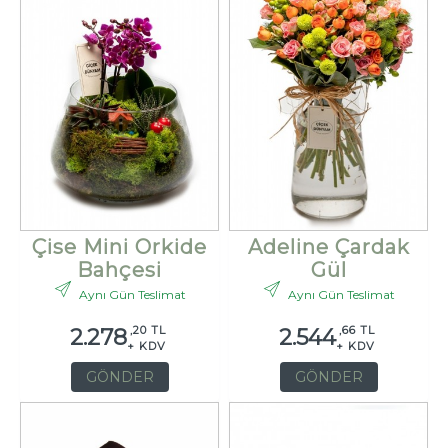
Çise Mini Orkide
Adeline Çardak
Bahçesi
Gül
Aynı Gün Teslimat
Aynı Gün Teslimat
,20 TL
,66 TL
2.278
2.544
+ KDV
+ KDV
GÖNDER
GÖNDER