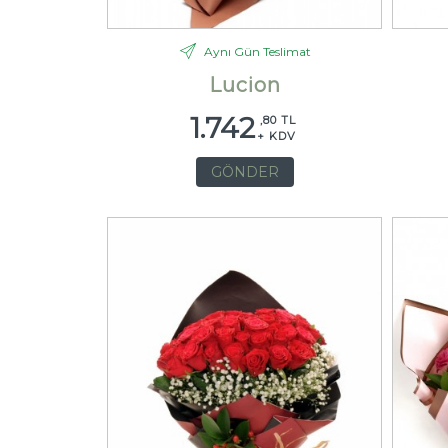
Aynı Gün Teslimat
Lucion
1.742
,80 TL
+ KDV
GÖNDER