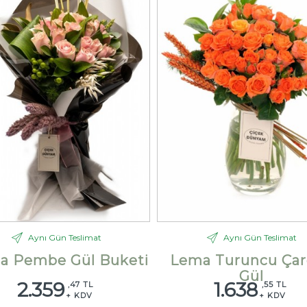
Aynı Gün Teslimat
Aynı Gün Teslimat
la Pembe Gül Buketi
Lema Turuncu Çar
Gül
2.359
1.638
,47 TL
,55 TL
+ KDV
+ KDV