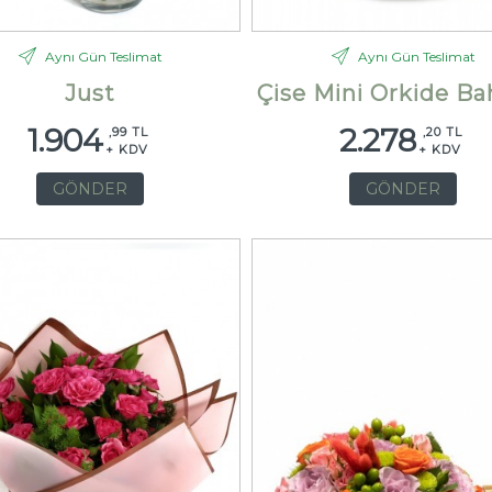
Aynı Gün Teslimat
Aynı Gün Teslimat
Just
Çise Mini Orkide Ba
1.904
2.278
,99 TL
,20 TL
+ KDV
+ KDV
GÖNDER
GÖNDER