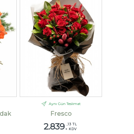
Aynı Gün Teslimat
dak
Fresco
2.839
,13 TL
+ KDV