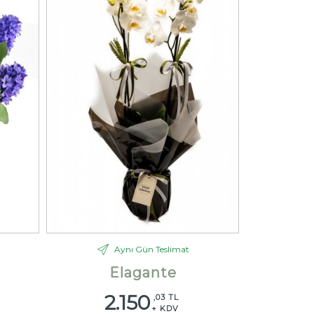
Aynı Gün Teslimat
Elagante
2.150
,03 TL
+ KDV