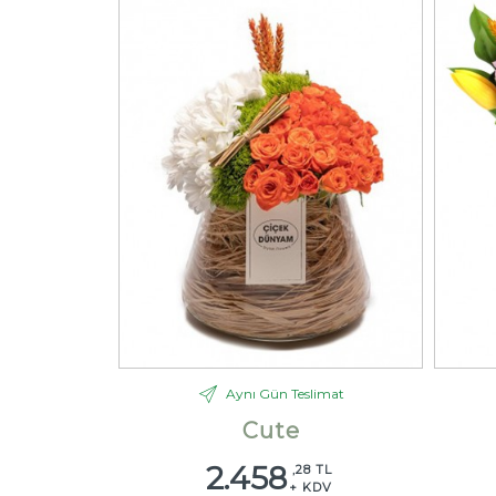
Aynı Gün Teslimat
Cute
2.458
,28 TL
+ KDV