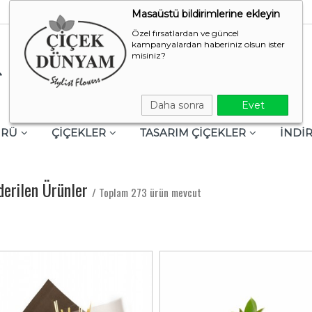
Masaüstü bildirimlerine ekleyin
Özel fırsatlardan ve güncel
kampanyalardan haberiniz olsun ister
misiniz?
Daha sonra
Evet
ÜRÜ
ÇİÇEKLER
TASARIM ÇİÇEKLER
İNDİR
derilen Ürünler
/ Toplam 273 ürün mevcut