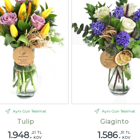
Aynı Gün Teslimat
Aynı Gün Teslimat
Tulip
Giaginto
1.948
1.586
,21 TL
,31 TL
+ KDV
+ KDV