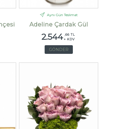
Aynı Gün Teslimat
hçesi
Adeline Çardak Gül
2.544
,66 TL
+ KDV
GÖNDER