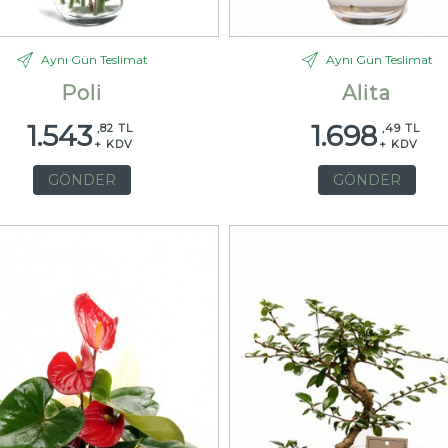
Aynı Gün Teslimat
Aynı Gün Teslimat
Poli
Alita
1.543
1.698
,82 TL
,49 TL
+ KDV
+ KDV
GÖNDER
GÖNDER