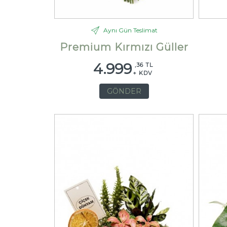
Aynı Gün Teslimat
Premium Kırmızı Güller
4.999
,36 TL
+ KDV
GÖNDER