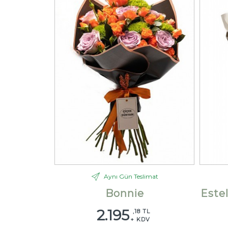
Aynı Gün Teslimat
Bonnie
Este
2.195
,18 TL
+ KDV