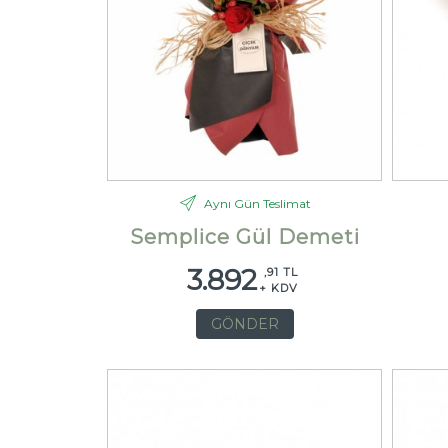
Aynı Gün Teslimat
Semplice Gül Demeti
3.892
,91 TL
+ KDV
GÖNDER