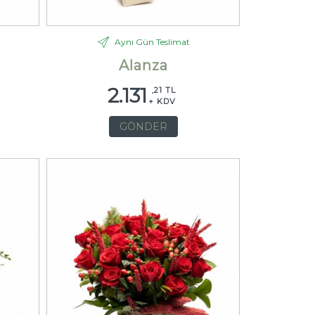
Aynı Gün Teslimat
Alanza
2.131
,21 TL
+ KDV
GÖNDER