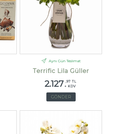
Aynı Gün Teslimat
Terrific Lila Güller
2.127
,97 TL
+ KDV
GÖNDER