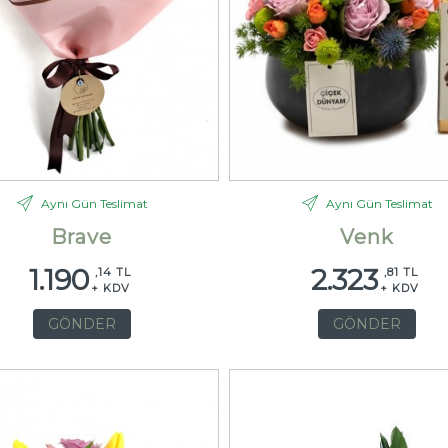
Aynı Gün Teslimat
Aynı Gün Teslimat
Brave
Venk
1.190
2.323
,14 TL
,81 TL
+ KDV
+ KDV
GÖNDER
GÖNDER