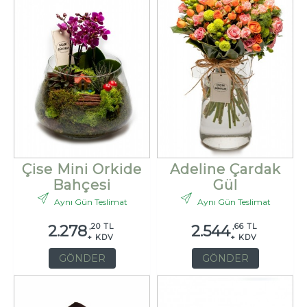
Çise Mini Orkide
Adeline Çardak
Bahçesi
Gül
Aynı Gün Teslimat
Aynı Gün Teslimat
,20 TL
,66 TL
2.278
2.544
+ KDV
+ KDV
GÖNDER
GÖNDER