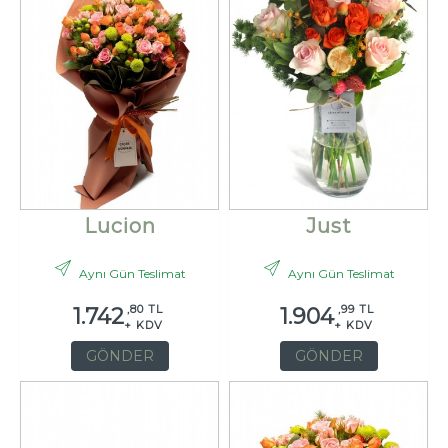
Lucion
Just
Aynı Gün Teslimat
Aynı Gün Teslimat
,80 TL
,99 TL
1.742
1.904
+ KDV
+ KDV
GÖNDER
GÖNDER