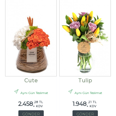
Cute
Tulip
Aynı Gün Teslimat
Aynı Gün Teslimat
,28 TL
,21 TL
2.458
1.948
+ KDV
+ KDV
GÖNDER
GÖNDER