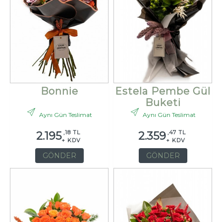
Bonnie
Estela Pembe Gül
Buketi
Aynı Gün Teslimat
Aynı Gün Teslimat
,18 TL
,47 TL
2.195
2.359
+ KDV
+ KDV
GÖNDER
GÖNDER