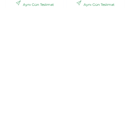
Aynı Gün Teslimat
Aynı Gün Teslimat
,06 TL
,53 TL
2.988
3.121
+ KDV
+ KDV
GÖNDER
GÖNDER
Bonar
Pink dream