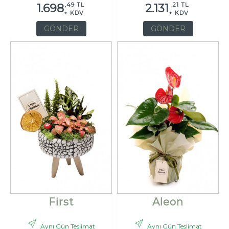
,49 TL
,21 TL
1.698
2.131
+ KDV
+ KDV
GÖNDER
GÖNDER
First
Aleon
Aynı Gün Teslimat
Aynı Gün Teslimat