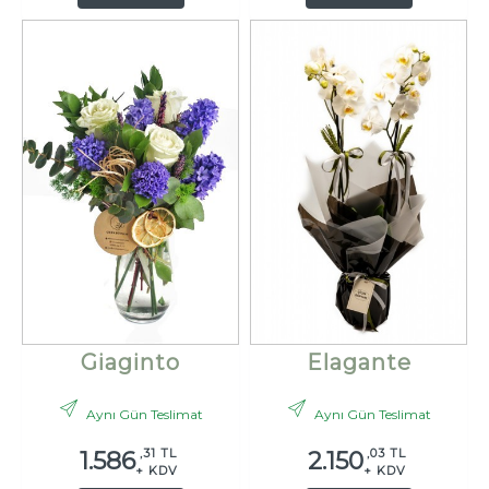
Giaginto
Elagante
Aynı Gün Teslimat
Aynı Gün Teslimat
,31 TL
,03 TL
1.586
2.150
+ KDV
+ KDV