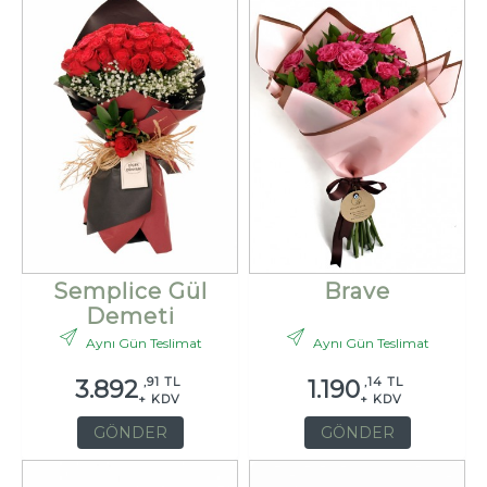
Semplice Gül
Brave
Demeti
Aynı Gün Teslimat
Aynı Gün Teslimat
,91 TL
,14 TL
3.892
1.190
+ KDV
+ KDV
GÖNDER
GÖNDER