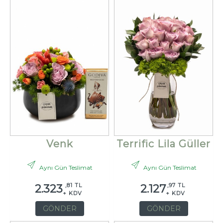
Venk
Terrific Lila Güller
Aynı Gün Teslimat
Aynı Gün Teslimat
,81 TL
,97 TL
2.323
2.127
+ KDV
+ KDV
GÖNDER
GÖNDER