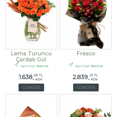
Lema Turuncu
Fresco
Çardak Gül
Aynı Gün Teslimat
Aynı Gün Teslimat
,55 TL
,13 TL
1.638
2.839
+ KDV
+ KDV
GÖNDER
GÖNDER