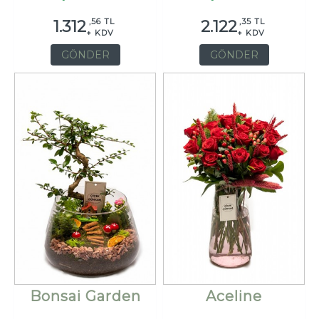
,56 TL
,35 TL
1.312
2.122
+ KDV
+ KDV
GÖNDER
GÖNDER
Bonsai Garden
Aceline