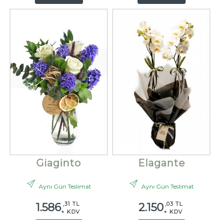
Giaginto
Elagante
Aynı Gün Teslimat
Aynı Gün Teslimat
,31 TL
,03 TL
1.586
2.150
+ KDV
+ KDV