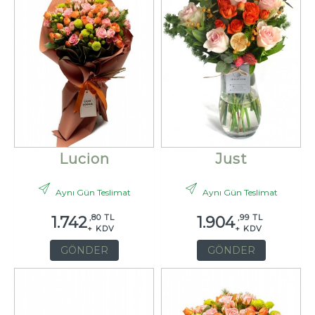
Lucion
Just
Aynı Gün Teslimat
Aynı Gün Teslimat
,80 TL
,99 TL
1.742
1.904
+ KDV
+ KDV
GÖNDER
GÖNDER