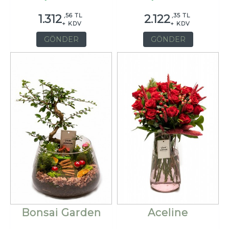
,56 TL
,35 TL
1.312
2.122
+ KDV
+ KDV
GÖNDER
GÖNDER
Bonsai Garden
Aceline