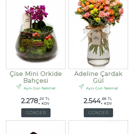
Çise Mini Orkide
Adeline Çardak
Bahçesi
Gül
Aynı Gün Teslimat
Aynı Gün Teslimat
,20 TL
,66 TL
2.278
2.544
+ KDV
+ KDV
GÖNDER
GÖNDER