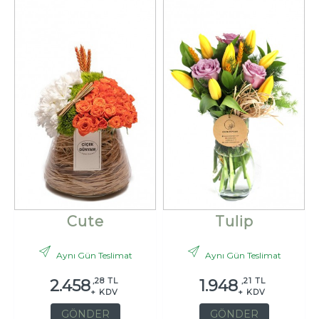
Cute
Tulip
Aynı Gün Teslimat
Aynı Gün Teslimat
,28 TL
,21 TL
2.458
1.948
+ KDV
+ KDV
GÖNDER
GÖNDER