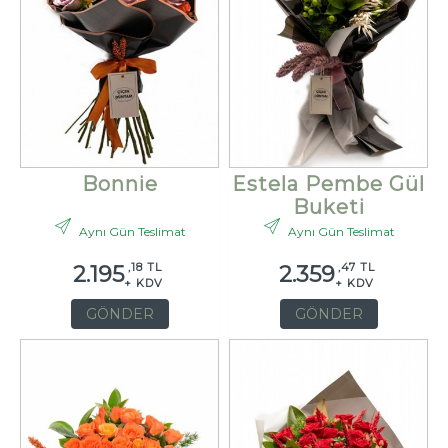
Bonnie
Estela Pembe Gül
Buketi
Aynı Gün Teslimat
Aynı Gün Teslimat
,18 TL
,47 TL
2.195
2.359
+ KDV
+ KDV
GÖNDER
GÖNDER