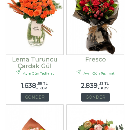
Lema Turuncu
Fresco
Çardak Gül
Aynı Gün Teslimat
Aynı Gün Teslimat
,55 TL
,13 TL
1.638
2.839
+ KDV
+ KDV
GÖNDER
GÖNDER