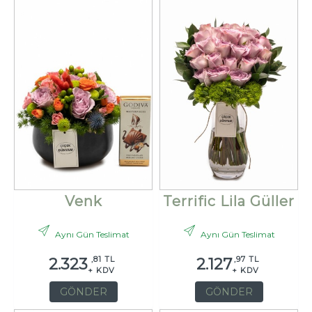
Venk
Terrific Lila Güller
Aynı Gün Teslimat
Aynı Gün Teslimat
,81 TL
,97 TL
2.323
2.127
+ KDV
+ KDV
GÖNDER
GÖNDER