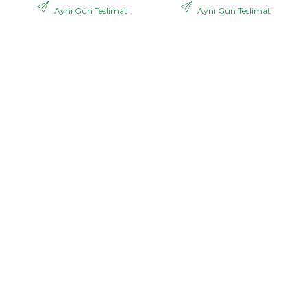
Aynı Gün Teslimat
Aynı Gün Teslimat
,06 TL
,53 TL
2.988
3.121
+ KDV
+ KDV
GÖNDER
GÖNDER
Bonar
Pink dream