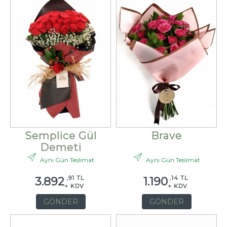
Semplice Gül
Brave
Demeti
Aynı Gün Teslimat
Aynı Gün Teslimat
,91 TL
,14 TL
3.892
1.190
+ KDV
+ KDV
GÖNDER
GÖNDER