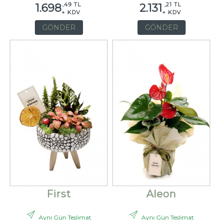
,49 TL
,21 TL
1.698
2.131
+ KDV
+ KDV
GÖNDER
GÖNDER
First
Aleon
Aynı Gün Teslimat
Aynı Gün Teslimat