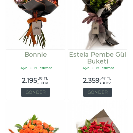
Bonnie
Estela Pembe Gül
Buketi
Aynı Gün Teslimat
Aynı Gün Teslimat
,18 TL
,47 TL
2.195
2.359
+ KDV
+ KDV
GÖNDER
GÖNDER