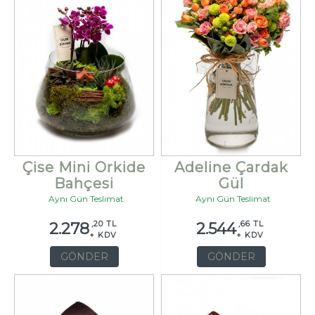
Çise Mini Orkide
Adeline Çardak
Bahçesi
Gül
Aynı Gün Teslimat
Aynı Gün Teslimat
,20 TL
,66 TL
2.278
2.544
+ KDV
+ KDV
GÖNDER
GÖNDER