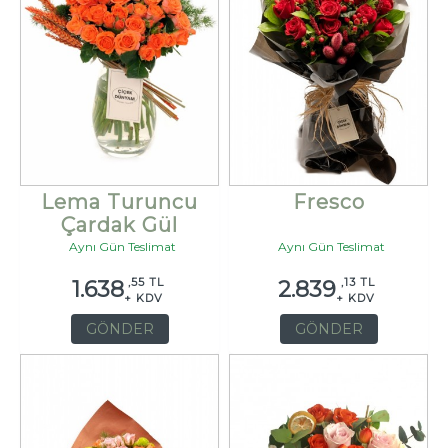
Lema Turuncu
Fresco
Çardak Gül
Aynı Gün Teslimat
Aynı Gün Teslimat
,55 TL
,13 TL
1.638
2.839
+ KDV
+ KDV
GÖNDER
GÖNDER