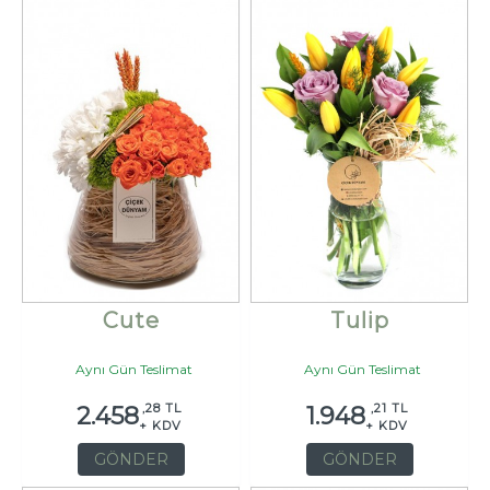
Cute
Tulip
Aynı Gün Teslimat
Aynı Gün Teslimat
,28 TL
,21 TL
2.458
1.948
+ KDV
+ KDV
GÖNDER
GÖNDER