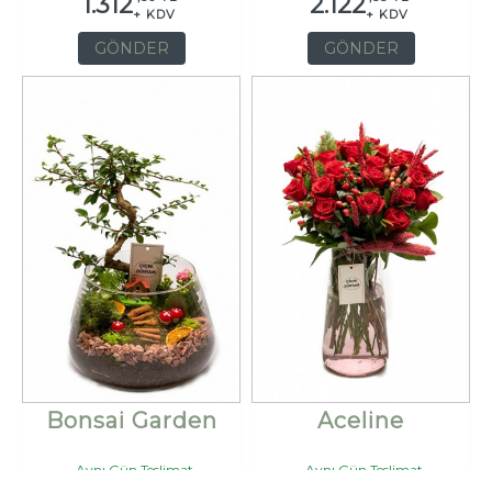
1.312
2.122
+ KDV
+ KDV
GÖNDER
GÖNDER
Bonsai Garden
Aceline
Aynı Gün Teslimat
Aynı Gün Teslimat