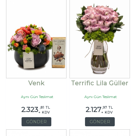
Venk
Terrific Lila Güller
Aynı Gün Teslimat
Aynı Gün Teslimat
,81 TL
,97 TL
2.323
2.127
+ KDV
+ KDV
GÖNDER
GÖNDER