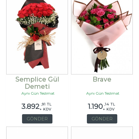
Semplice Gül
Brave
Demeti
Aynı Gün Teslimat
Aynı Gün Teslimat
,91 TL
,14 TL
3.892
1.190
+ KDV
+ KDV
GÖNDER
GÖNDER