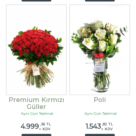
Premium Kırmızı
Poli
Güller
Aynı Gün Teslimat
Aynı Gün Teslimat
,36 TL
,82 TL
4.999
1.543
+ KDV
+ KDV