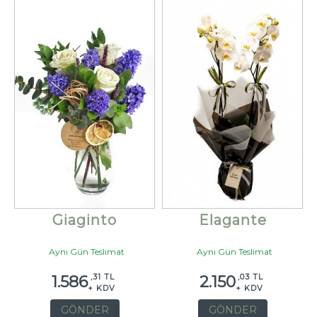
Giaginto
Elagante
Aynı Gün Teslimat
Aynı Gün Teslimat
,31 TL
,03 TL
1.586
2.150
+ KDV
+ KDV
GÖNDER
GÖNDER