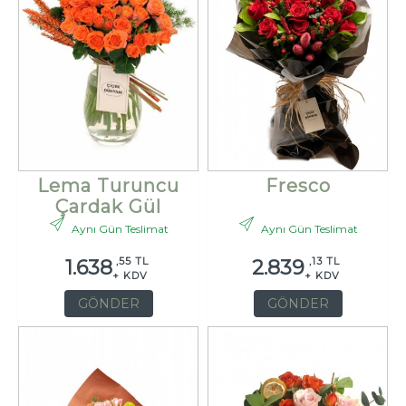
Lema Turuncu
Fresco
Çardak Gül
Aynı Gün Teslimat
Aynı Gün Teslimat
,55 TL
,13 TL
1.638
2.839
+ KDV
+ KDV
GÖNDER
GÖNDER