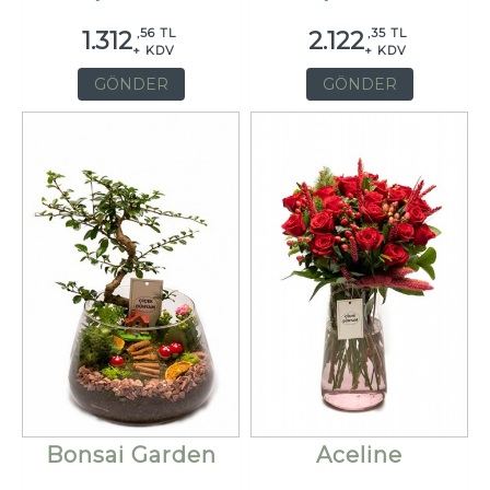
,56 TL
,35 TL
1.312
2.122
+ KDV
+ KDV
GÖNDER
GÖNDER
Bonsai Garden
Aceline