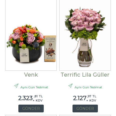
Venk
Terrific Lila Güller
Aynı Gün Teslimat
Aynı Gün Teslimat
,81 TL
,97 TL
2.323
2.127
+ KDV
+ KDV
GÖNDER
GÖNDER