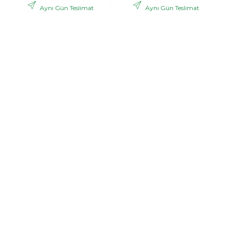
Aynı Gün Teslimat
Aynı Gün Teslimat
,06 TL
,53 TL
2.988
3.121
+ KDV
+ KDV
GÖNDER
GÖNDER
Bonar
Pink dream