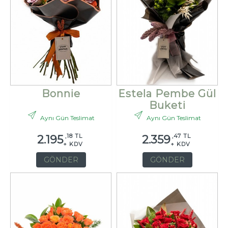
Bonnie
Estela Pembe Gül
Buketi
Aynı Gün Teslimat
Aynı Gün Teslimat
,18 TL
,47 TL
2.195
2.359
+ KDV
+ KDV
GÖNDER
GÖNDER