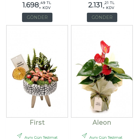
,49 TL
,21 TL
1.698
2.131
+ KDV
+ KDV
GÖNDER
GÖNDER
First
Aleon
Aynı Gün Teslimat
Aynı Gün Teslimat