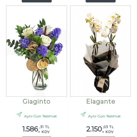
Giaginto
Elagante
Aynı Gün Teslimat
Aynı Gün Teslimat
,31 TL
,03 TL
1.586
2.150
+ KDV
+ KDV