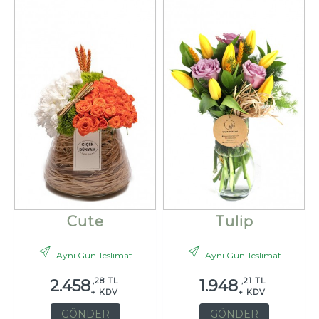
Cute
Tulip
Aynı Gün Teslimat
Aynı Gün Teslimat
,28 TL
,21 TL
2.458
1.948
+ KDV
+ KDV
GÖNDER
GÖNDER