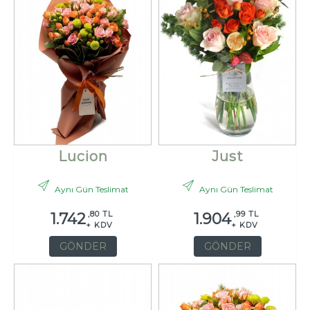
Lucion
Just
Aynı Gün Teslimat
Aynı Gün Teslimat
,80 TL
,99 TL
1.742
1.904
+ KDV
+ KDV
GÖNDER
GÖNDER