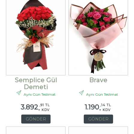
Semplice Gül
Brave
Demeti
Aynı Gün Teslimat
Aynı Gün Teslimat
,91 TL
,14 TL
3.892
1.190
+ KDV
+ KDV
GÖNDER
GÖNDER