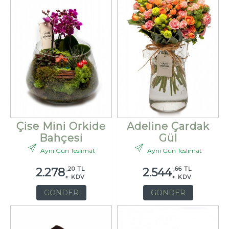
Çise Mini Orkide
Adeline Çardak
Bahçesi
Gül
Aynı Gün Teslimat
Aynı Gün Teslimat
,20 TL
,66 TL
2.278
2.544
+ KDV
+ KDV
GÖNDER
GÖNDER