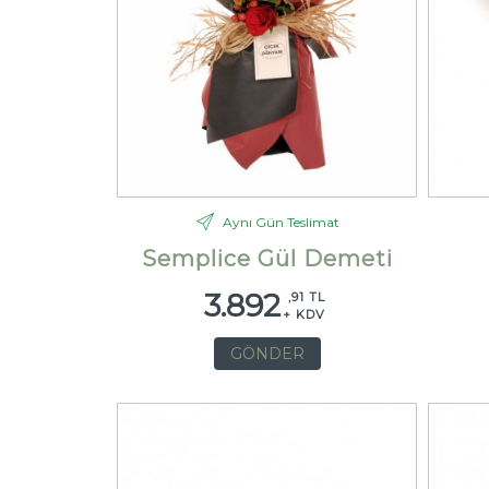
Aynı Gün Teslimat
Semplice Gül Demeti
3.892
,91 TL
+ KDV
GÖNDER