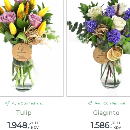
Aynı Gün Teslimat
Aynı Gün Teslimat
Tulip
Giaginto
1.948
1.586
,21 TL
,31 TL
+ KDV
+ KDV