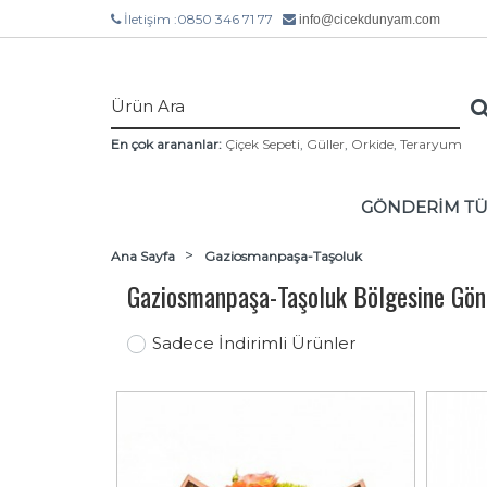
İletişim :0850 346 71 77
info@cicekdunyam.com
En çok arananlar:
Çiçek Sepeti
,
Güller
,
Orkide
,
Teraryum
GÖNDERİM T
Ana Sayfa
Gaziosmanpaşa-Taşoluk
Gaziosmanpaşa-Taşoluk Bölgesine Gön
Sadece İndirimli Ürünler