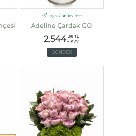
Aynı Gün Teslimat
hçesi
Adeline Çardak Gül
2.544
,66 TL
+ KDV
GÖNDER