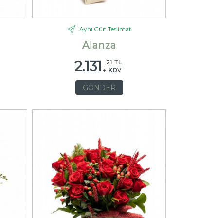
Aynı Gün Teslimat
Alanza
2.131
,21 TL
+ KDV
GÖNDER