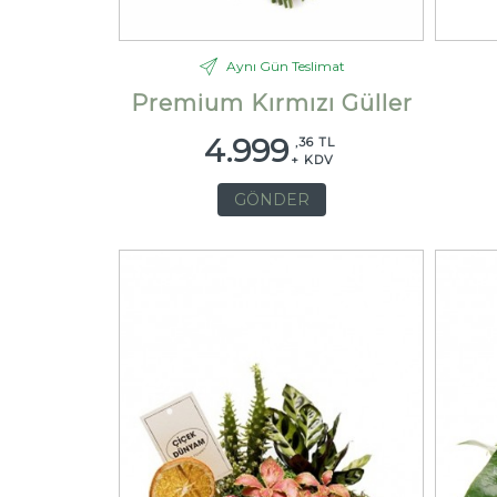
Aynı Gün Teslimat
Premium Kırmızı Güller
4.999
,36 TL
+ KDV
GÖNDER