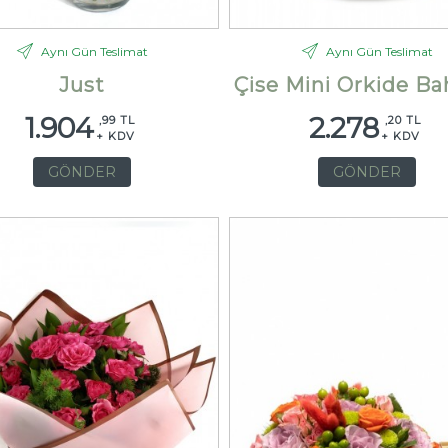
Aynı Gün Teslimat
Aynı Gün Teslimat
Just
Çise Mini Orkide Ba
1.904
2.278
,99 TL
,20 TL
+ KDV
+ KDV
GÖNDER
GÖNDER