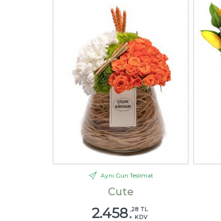
Aynı Gün Teslimat
Cute
2.458
,28 TL
+ KDV