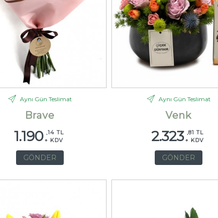
Aynı Gün Teslimat
Aynı Gün Teslimat
Brave
Venk
1.190
2.323
,14 TL
,81 TL
+ KDV
+ KDV
GÖNDER
GÖNDER