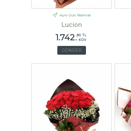
Aynı Gün Teslimat
Lucion
1.742
,80 TL
+ KDV
GÖNDER