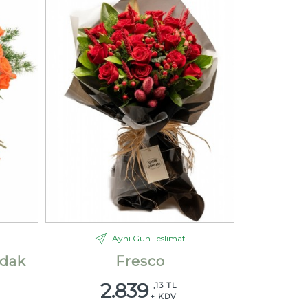
Aynı Gün Teslimat
dak
Fresco
2.839
,13 TL
+ KDV