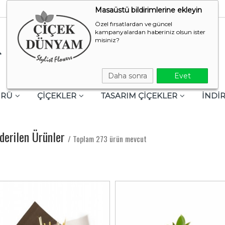
Masaüstü bildirimlerine ekleyin
Özel fırsatlardan ve güncel
kampanyalardan haberiniz olsun ister
misiniz?
Daha sonra
Evet
ÜRÜ
ÇİÇEKLER
TASARIM ÇİÇEKLER
İNDİR
derilen Ürünler
/ Toplam 273 ürün mevcut