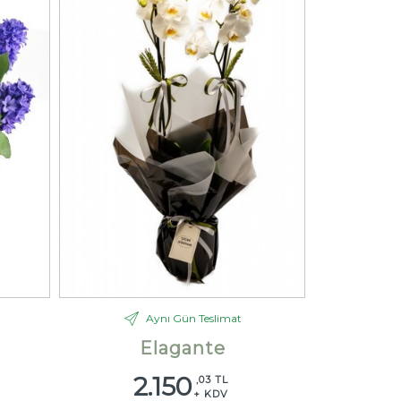
Aynı Gün Teslimat
Elagante
2.150
,03 TL
+ KDV