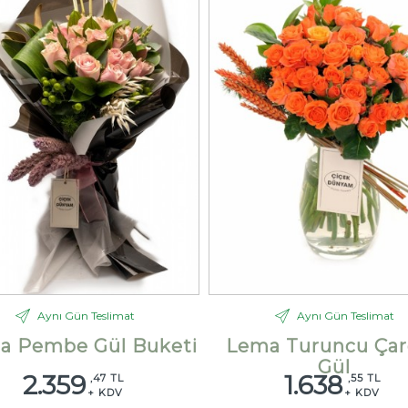
Aynı Gün Teslimat
Aynı Gün Teslimat
la Pembe Gül Buketi
Lema Turuncu Çar
Gül
2.359
1.638
,47 TL
,55 TL
+ KDV
+ KDV