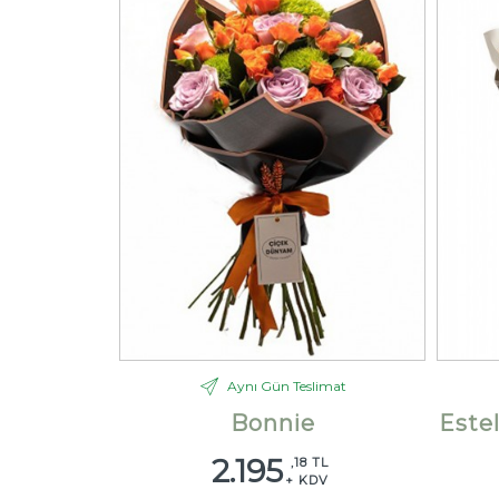
Aynı Gün Teslimat
Bonnie
Este
2.195
,18 TL
+ KDV