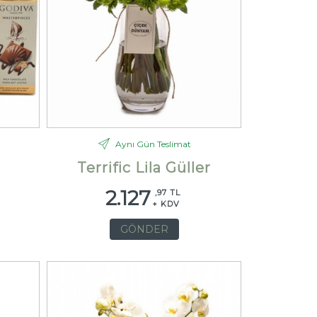
Aynı Gün Teslimat
Terrific Lila Güller
2.127
,97 TL
+ KDV
GÖNDER