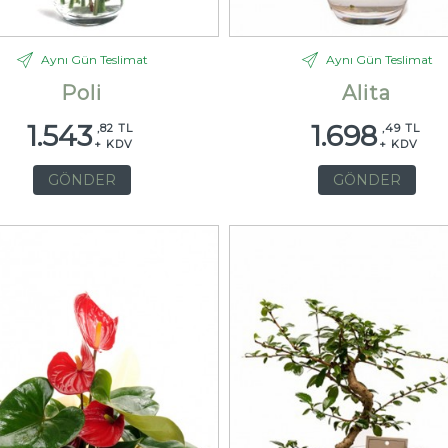
Aynı Gün Teslimat
Aynı Gün Teslimat
Poli
Alita
1.543
1.698
,82 TL
,49 TL
+ KDV
+ KDV
GÖNDER
GÖNDER