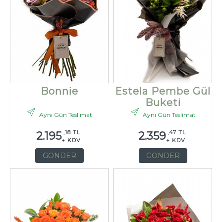
Bonnie
Estela Pembe Gül
Buketi
Aynı Gün Teslimat
Aynı Gün Teslimat
,18 TL
,47 TL
2.195
2.359
+ KDV
+ KDV
GÖNDER
GÖNDER