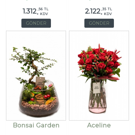
,56 TL
,35 TL
1.312
2.122
+ KDV
+ KDV
GÖNDER
GÖNDER
Bonsai Garden
Aceline