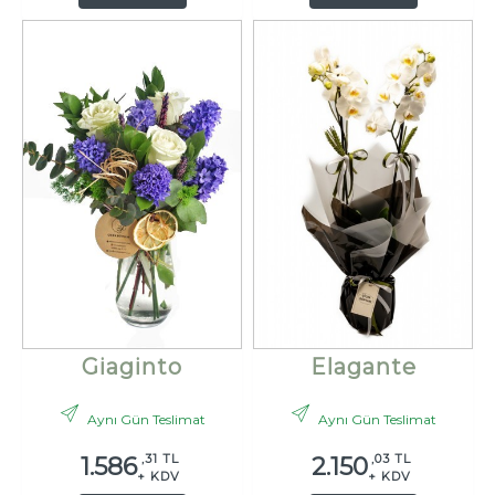
Giaginto
Elagante
Aynı Gün Teslimat
Aynı Gün Teslimat
,31 TL
,03 TL
1.586
2.150
+ KDV
+ KDV