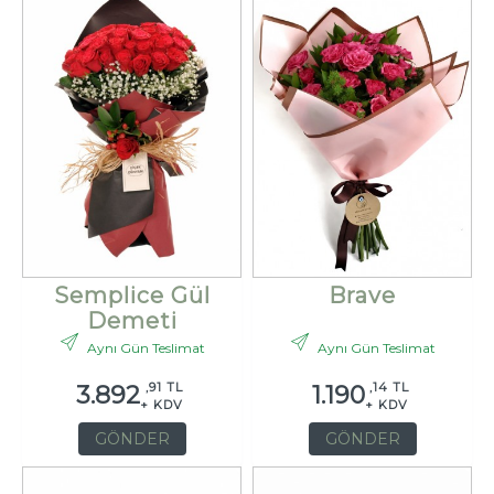
Semplice Gül
Brave
Demeti
Aynı Gün Teslimat
Aynı Gün Teslimat
,91 TL
,14 TL
3.892
1.190
+ KDV
+ KDV
GÖNDER
GÖNDER