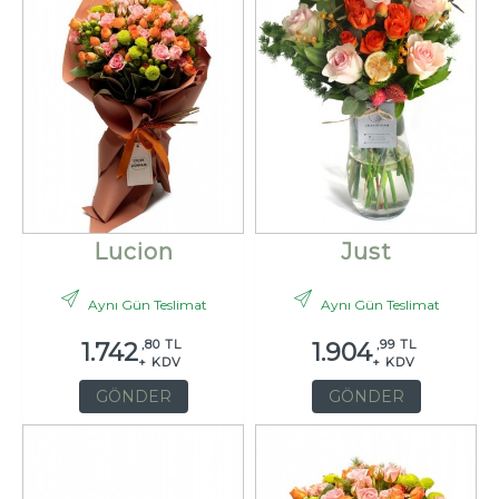
Lucion
Just
Aynı Gün Teslimat
Aynı Gün Teslimat
,80 TL
,99 TL
1.742
1.904
+ KDV
+ KDV
GÖNDER
GÖNDER