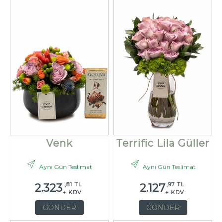
Venk
Terrific Lila Güller
Aynı Gün Teslimat
Aynı Gün Teslimat
,81 TL
,97 TL
2.323
2.127
+ KDV
+ KDV
GÖNDER
GÖNDER