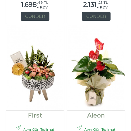
,49 TL
,21 TL
1.698
2.131
+ KDV
+ KDV
GÖNDER
GÖNDER
First
Aleon
Aynı Gün Teslimat
Aynı Gün Teslimat