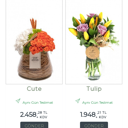
Cute
Tulip
Aynı Gün Teslimat
Aynı Gün Teslimat
,28 TL
,21 TL
2.458
1.948
+ KDV
+ KDV
GÖNDER
GÖNDER