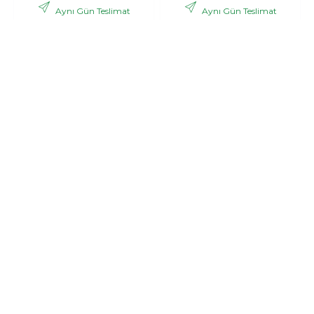
Aynı Gün Teslimat
Aynı Gün Teslimat
,06 TL
,53 TL
2.988
3.121
+ KDV
+ KDV
GÖNDER
GÖNDER
Bonar
Pink dream