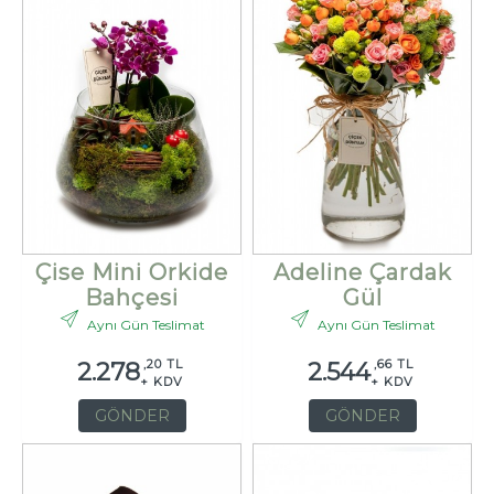
Çise Mini Orkide
Adeline Çardak
Bahçesi
Gül
Aynı Gün Teslimat
Aynı Gün Teslimat
,20 TL
,66 TL
2.278
2.544
+ KDV
+ KDV
GÖNDER
GÖNDER