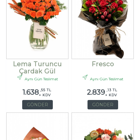
Lema Turuncu
Fresco
Çardak Gül
Aynı Gün Teslimat
Aynı Gün Teslimat
,55 TL
,13 TL
1.638
2.839
+ KDV
+ KDV
GÖNDER
GÖNDER