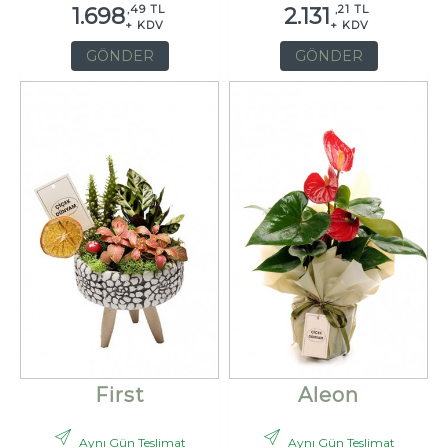
,49 TL
,21 TL
1.698
2.131
+ KDV
+ KDV
GÖNDER
GÖNDER
First
Aleon
Aynı Gün Teslimat
Aynı Gün Teslimat