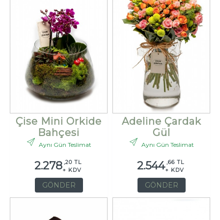
Çise Mini Orkide
Adeline Çardak
Bahçesi
Gül
Aynı Gün Teslimat
Aynı Gün Teslimat
,20 TL
,66 TL
2.278
2.544
+ KDV
+ KDV
GÖNDER
GÖNDER