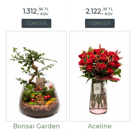
,56 TL
,35 TL
1.312
2.122
+ KDV
+ KDV
GÖNDER
GÖNDER
Bonsai Garden
Aceline