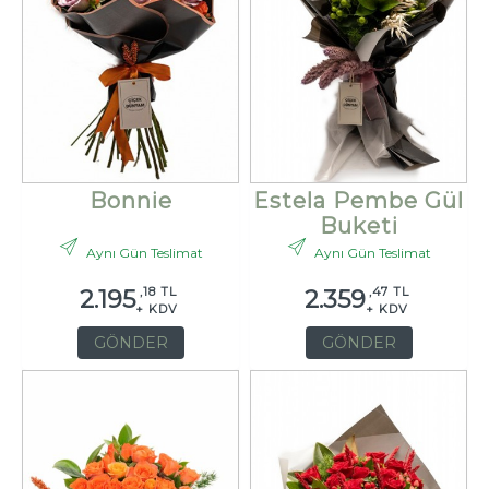
Bonnie
Estela Pembe Gül
Buketi
Aynı Gün Teslimat
Aynı Gün Teslimat
,18 TL
,47 TL
2.195
2.359
+ KDV
+ KDV
GÖNDER
GÖNDER