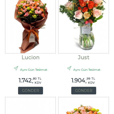
Lucion
Just
Aynı Gün Teslimat
Aynı Gün Teslimat
,80 TL
,99 TL
1.742
1.904
+ KDV
+ KDV
GÖNDER
GÖNDER