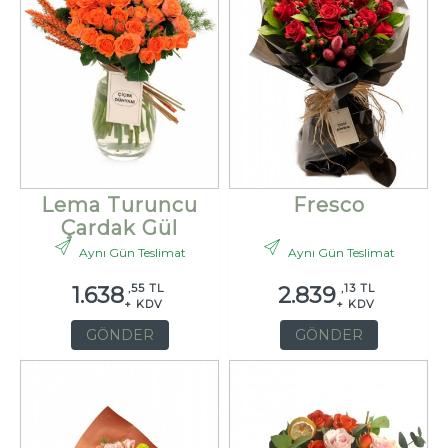
Lema Turuncu
Fresco
Çardak Gül
Aynı Gün Teslimat
Aynı Gün Teslimat
,55 TL
,13 TL
1.638
2.839
+ KDV
+ KDV
GÖNDER
GÖNDER