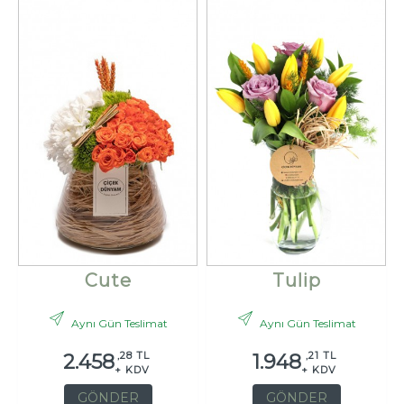
Cute
Tulip
Aynı Gün Teslimat
Aynı Gün Teslimat
,28 TL
,21 TL
2.458
1.948
+ KDV
+ KDV
GÖNDER
GÖNDER