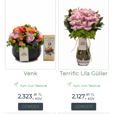
Venk
Terrific Lila Güller
Aynı Gün Teslimat
Aynı Gün Teslimat
,81 TL
,97 TL
2.323
2.127
+ KDV
+ KDV
GÖNDER
GÖNDER