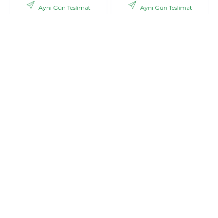
Aynı Gün Teslimat
Aynı Gün Teslimat
,06 TL
,53 TL
2.988
3.121
+ KDV
+ KDV
GÖNDER
GÖNDER
Bonar
Pink dream