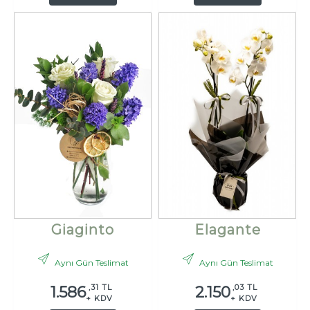
Giaginto
Elagante
Aynı Gün Teslimat
Aynı Gün Teslimat
,31 TL
,03 TL
1.586
2.150
+ KDV
+ KDV