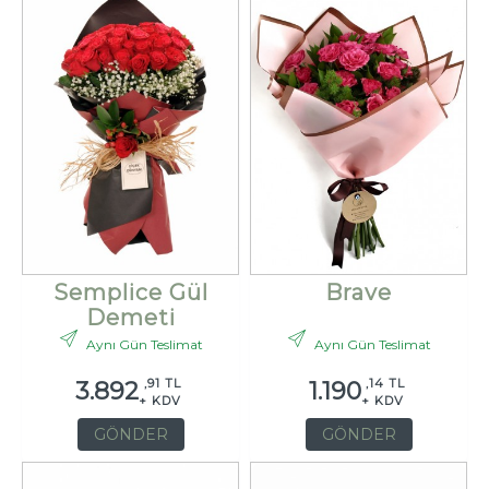
Semplice Gül
Brave
Demeti
Aynı Gün Teslimat
Aynı Gün Teslimat
,91 TL
,14 TL
3.892
1.190
+ KDV
+ KDV
GÖNDER
GÖNDER