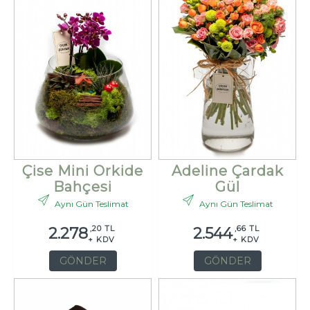
Çise Mini Orkide
Adeline Çardak
Bahçesi
Gül
Aynı Gün Teslimat
Aynı Gün Teslimat
,20 TL
,66 TL
2.278
2.544
+ KDV
+ KDV
GÖNDER
GÖNDER