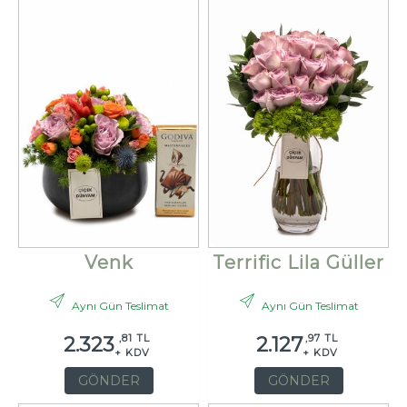
Venk
Terrific Lila Güller
Aynı Gün Teslimat
Aynı Gün Teslimat
,81 TL
,97 TL
2.323
2.127
+ KDV
+ KDV
GÖNDER
GÖNDER