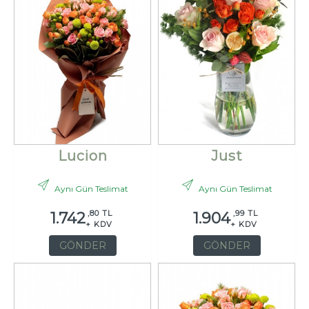
Lucion
Just
Aynı Gün Teslimat
Aynı Gün Teslimat
,80 TL
,99 TL
1.742
1.904
+ KDV
+ KDV
GÖNDER
GÖNDER