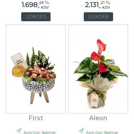
,49 TL
,21 TL
1.698
2.131
+ KDV
+ KDV
GÖNDER
GÖNDER
First
Aleon
Aynı Gün Teslimat
Aynı Gün Teslimat