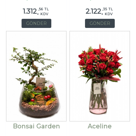
,56 TL
,35 TL
1.312
2.122
+ KDV
+ KDV
GÖNDER
GÖNDER
Bonsai Garden
Aceline