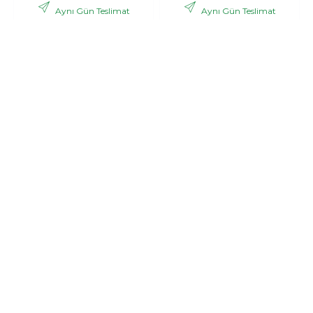
Aynı Gün Teslimat
Aynı Gün Teslimat
,06 TL
,53 TL
2.988
3.121
+ KDV
+ KDV
GÖNDER
GÖNDER
Bonar
Pink dream