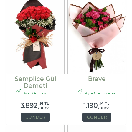
Semplice Gül
Brave
Demeti
Aynı Gün Teslimat
Aynı Gün Teslimat
,91 TL
,14 TL
3.892
1.190
+ KDV
+ KDV
GÖNDER
GÖNDER