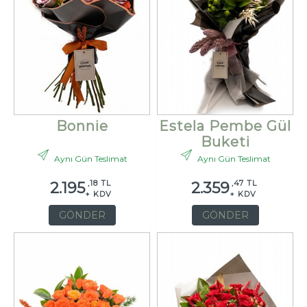
Bonnie
Estela Pembe Gül
Buketi
Aynı Gün Teslimat
Aynı Gün Teslimat
,18 TL
,47 TL
2.195
2.359
+ KDV
+ KDV
GÖNDER
GÖNDER