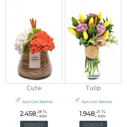
Cute
Tulip
Aynı Gün Teslimat
Aynı Gün Teslimat
,28 TL
,21 TL
2.458
1.948
+ KDV
+ KDV
GÖNDER
GÖNDER