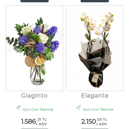
Giaginto
Elagante
Aynı Gün Teslimat
Aynı Gün Teslimat
,31 TL
,03 TL
1.586
2.150
+ KDV
+ KDV