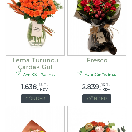
Lema Turuncu
Fresco
Çardak Gül
Aynı Gün Teslimat
Aynı Gün Teslimat
,55 TL
,13 TL
1.638
2.839
+ KDV
+ KDV
GÖNDER
GÖNDER