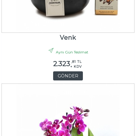
Venk
Aynı Gün Teslimat
,81 TL
2.323
+ KDV
GÖNDER