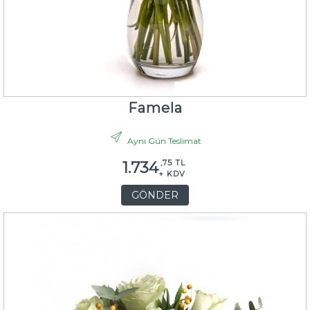
Famela
Aynı Gün Teslimat
,75 TL
1.734
+ KDV
GÖNDER