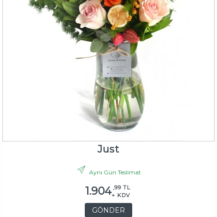
Just
Aynı Gün Teslimat
,99 TL
1.904
+ KDV
GÖNDER