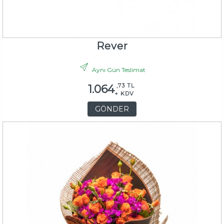
Rever
Aynı Gün Teslimat
,73 TL
1.064
+ KDV
GÖNDER