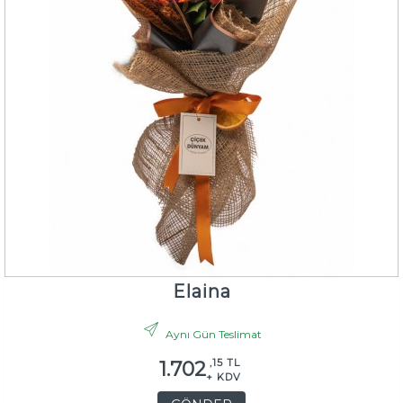
Elaina
Aynı Gün Teslimat
,15 TL
1.702
+ KDV