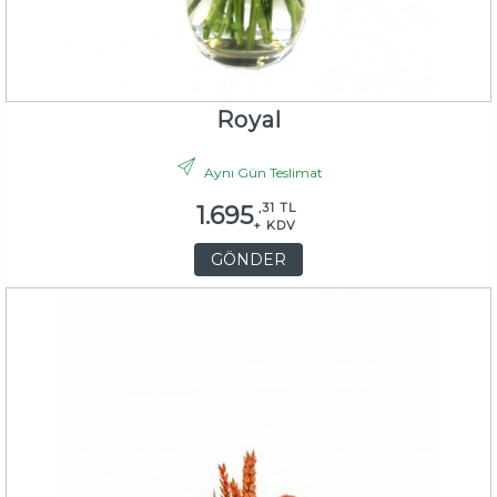
Royal
Aynı Gün Teslimat
,31 TL
1.695
+ KDV
GÖNDER