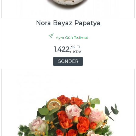
Nora Beyaz Papatya
Aynı Gün Teslimat
,92 TL
1.422
+ KDV
GÖNDER