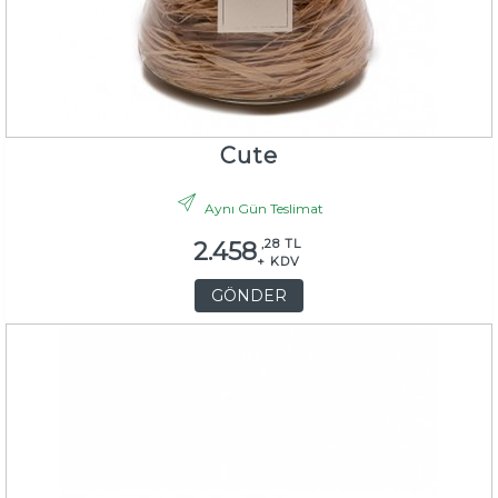
Cute
Aynı Gün Teslimat
,28 TL
2.458
+ KDV
GÖNDER